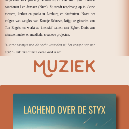
aangevuld met prachtig saxofoonspel van Metropole Orkest
saxofonist Leo Janssen (Nuth). Zij treedt regelmatig op in kleine
theaters, kerken en podia in Limburg en daarbuiten. Naast het
volgen van zangles van Koosje Sekreve, krijgt ze gitaarles van
Ton Engels en werkt ze intensief samen met Egbert Derix aan
nieuwe muziek en muzikale, creatieve projecten.
“Luister zachtjes hoe de nacht verandert bij het vangen van het
licht.”
~ uit: ‘Alsof het Leven Goed is zo’