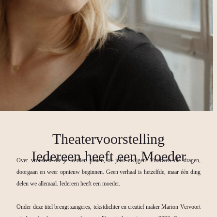
Theatervoorstelling
Iedereen heeft een Moeder
Over vrouwen die je leerden praten, of juist zwijgen. Vrouwen die dragen,
doorgaan en weer opnieuw beginnen. Geen verhaal is hetzelfde, maar één ding
delen we allemaal. Iedereen heeft een moeder.
Onder deze titel brengt zangeres, tekstdichter en creatief maker Marion Vervoort