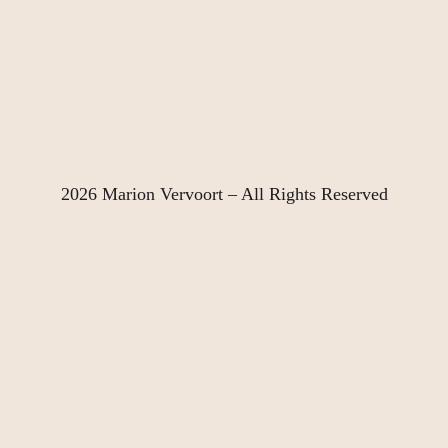
Stuur dan gerust een mail of neem telefonisch
contact met me op.
Marion Vervoort | Horst, Limburg NL
telefoon: +31 612072498
email: marion.vervoort@hotmail.com
2026 Marion Vervoort – All Rights Reserved