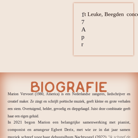
1
't Leuke, Beegden
conc
7
A
P
R
Marion Vervoort (1980, America) is een Nederlandse zangeres, liedschrijver en
creatief maker. Ze zingt en schrijft poëtische muziek, geeft kleine en grote verhalen
een stem.
Overtuigend, helder, gevoelig en diepgelaagd. Juist deze combinatie geeft
haar een eigen geluid.
In 2021 begon Marion een belangrijke samenwerking met pianist,
componist en arrangeur Egbert Derix, met wie ze in dat jaar samen
“Ik schreef de
muziek schreef voor haar debuutalbum Nachtvogel (2022).