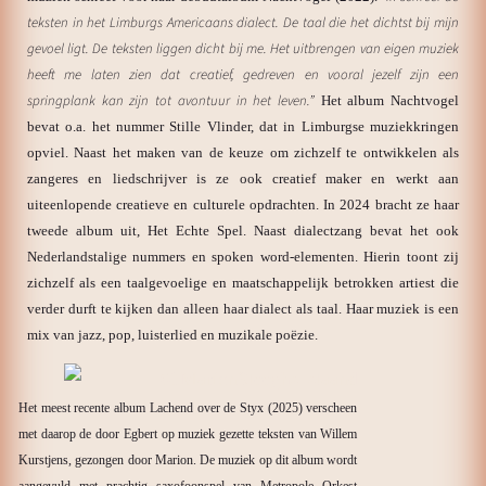
teksten in het Limburgs Americaans dialect. De taal die het dichtst bij mijn
gevoel ligt. De teksten liggen dicht bij me. Het uitbrengen van eigen muziek
heeft me laten zien dat creatief, gedreven en vooral jezelf zijn een
springplank kan zijn tot avontuur in het leven.”
Het album Nachtvogel
bevat o.a. het nummer Stille Vlinder, dat in Limburgse muziekkringen
opviel. Naast het maken van de keuze om zichzelf te ontwikkelen als
zangeres en liedschrijver is ze ook creatief maker en werkt aan
uiteenlopende creatieve en culturele opdrachten.
In 2024 bracht ze haar
tweede album uit, Het Echte Spel. Naast dialectzang bevat het ook
Nederlandstalige nummers en spoken word-elementen. Hierin toont zij
zichzelf als een taalgevoelige en maatschappelijk betrokken artiest die
verder durft te kijken dan alleen haar dialect als taal. Haar muziek is een
mix van jazz, pop, luisterlied en muzikale poëzie.
Het meest recente album Lachend over de Styx (2025) verscheen
met daarop de door Egbert op muziek gezette teksten van Willem
Kurstjens, gezongen door Marion. De muziek op dit album wordt