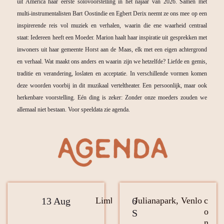
uit America haar eerste solovoorstelling in het najaar van 2026.
Samen met
multi-instrumentalisten Bart Oostindie en Egbert Derix neemt ze ons mee op een
inspirerende reis vol muziek en verhalen, waarin die ene waarheid centraal
staat:
Iedereen heeft een Moeder.
Marion haalt haar inspiratie uit gesprekken met
inwoners uit haar gemeente Horst aan de Maas, elk met een eigen achtergrond
en verhaal. Wat maakt ons anders en waarin zijn we hetzelfde?
Liefde en gemis,
traditie en verandering, loslaten en acceptatie. In verschillende vormen komen
deze woorden voorbij in dit muzikaal verteltheater. Een persoonlijk, maar ook
herkenbare voorstelling.
Eén ding is zeker: Zonder onze moeders zouden we
allemaal niet bestaan. Voor speeldata zie agenda.
13 Aug
Limburg Festival,
6
Julianapark, Venlo
theatervoorstell
c
Weert
Iedereen heeft 
o
S
Moeder
n